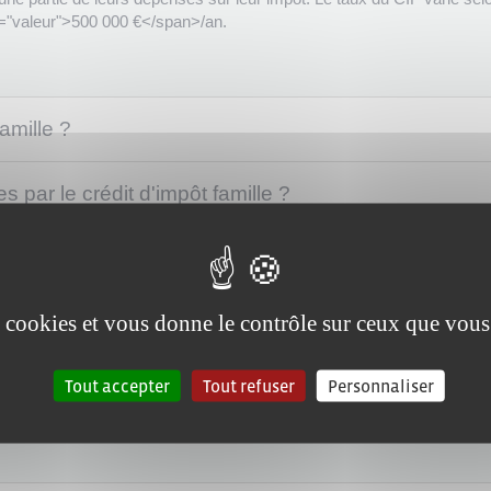
s="valeur">500 000 €</span>/an.
amille ?
par le crédit d'impôt famille ?
 famille ?
es cookies et vous donne le contrôle sur ceux que vous
ille ?
Tout accepter
Tout refuser
Personnaliser
?