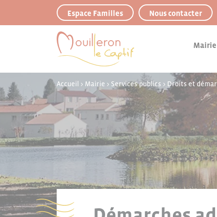
Panneau de gestion des cookies
Espace Familles
Nous contacter
Mairie
Accueil
>
Mairie
>
Services publics
>
Droits et déma
Démarches adm