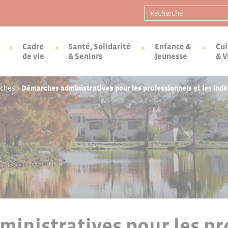
Recherche pour :
Cadre
Santé, Solidarité
Enfance &
Cul
de vie
& Seniors
Jeunesse
& V
rches
>
Démarches administratives pour les professionnels et les ind
inistratives pour les pr