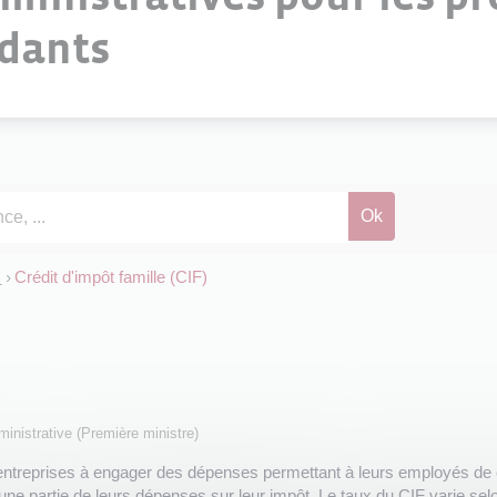
ndants
s
Crédit d'impôt famille (CIF)
>
dministrative (Première ministre)
s entreprises à engager des dépenses permettant à leurs employés de con
e une partie de leurs dépenses sur leur impôt. Le taux du CIF varie s