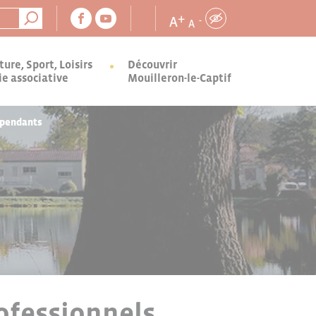
+
A
-
A
ture, Sport, Loisirs
Découvrir
ie associative
Mouilleron-le-Captif
épendants
ofessionnels