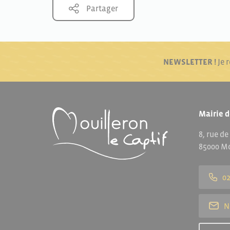
Partager
NEWSLETTER !
Je 
Mairie d
8, rue de
85000 Mo
02
N