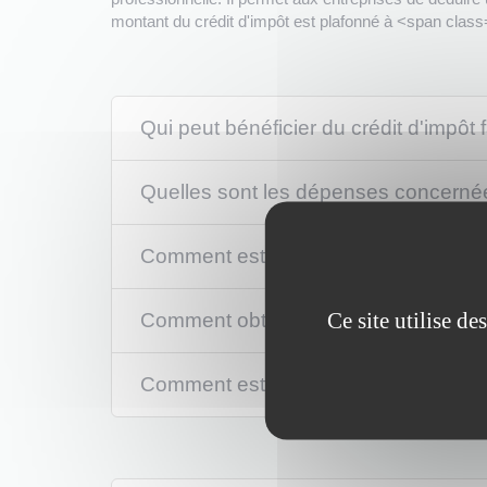
montant du crédit d'impôt est plafonné à <span clas
Qui peut bénéficier du crédit d'impôt f
Quelles sont les dépenses concernées 
Comment est calculé le crédit d'impôt
Ce site utilise d
Comment obtenir le crédit d'impôt fam
Comment est versé le crédit d'impôt 