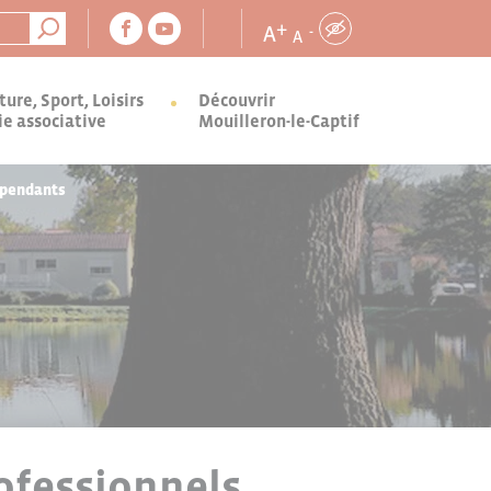
+
A
-
A
ture, Sport, Loisirs
Découvrir
ie associative
Mouilleron-le-Captif
épendants
ofessionnels