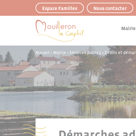
Panneau de gestion des cookies
Espace Familles
Nous contacter
Mairie
Accueil
>
Mairie
>
Services publics
>
Droits et déma
Démarches adm