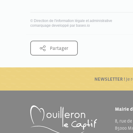
©
Direction de l'information légale et administrative
comarquage developpé par
baseo.io
Partager
NEWSLETTER !
Je 
Mairie d
8, rue de
85000 Mo