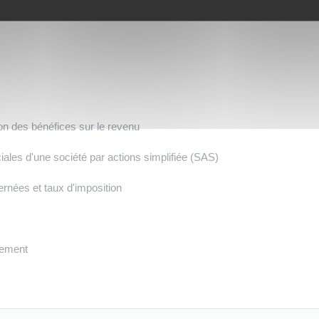
ion des bénéfices sur le revenu
ociales d'une société par actions simplifiée (SAS)
ernées et taux d'imposition
aiement