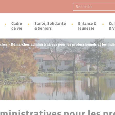
Recherche pour :
Cadre
Santé, Solidarité
Enfance &
Cul
de vie
& Seniors
Jeunesse
& V
rches
>
Démarches administratives pour les professionnels et les ind
inistratives pour les pr