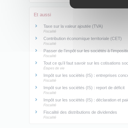
Et aussi
Taxe sur la valeur ajoutée (TVA)
Fiscalité
Contribution économique territoriale (CET)
Fiscalité
Passer de l'impôt sur les sociétés à l'imposit
Fiscalité
Tout ce qu'il faut savoir sur les cotisations s
Étapes de vie
Impôt sur les sociétés (IS) : entreprises conc
Fiscalité
Impôt sur les sociétés (IS) : report de déficit
Fiscalité
Impôt sur les sociétés (IS) : déclaration et p
Fiscalité
Fiscalité des distributions de dividendes
Fiscalité