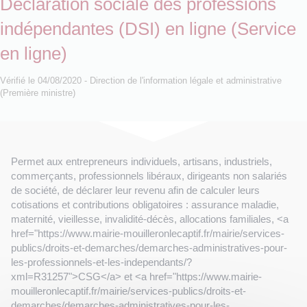
Déclaration sociale des professions
indépendantes (DSI) en ligne (Service
en ligne)
Vérifié le 04/08/2020 - Direction de l'information légale et administrative
(Première ministre)
Permet aux entrepreneurs individuels, artisans, industriels,
commerçants, professionnels libéraux, dirigeants non salariés
de société, de déclarer leur revenu afin de calculer leurs
cotisations et contributions obligatoires : assurance maladie,
maternité, vieillesse, invalidité-décès, allocations familiales, <a
href="https://www.mairie-mouilleronlecaptif.fr/mairie/services-
publics/droits-et-demarches/demarches-administratives-pour-
les-professionnels-et-les-independants/?
xml=R31257">CSG</a> et <a href="https://www.mairie-
mouilleronlecaptif.fr/mairie/services-publics/droits-et-
demarches/demarches-administratives-pour-les-