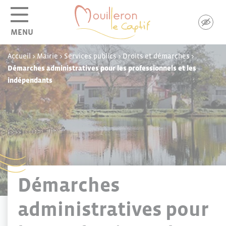
Panneau de gestion des cookies
MENU
Accueil
>
Mairie
>
Services publics
>
Droits et démarches
>
Démarches administratives pour les professionnels et les
indépendants
Démarches
administratives pour