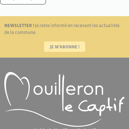
NEWSLETTER !
Je reste informé en recevant les actualités
de la commune.
JE M'ABONNE !