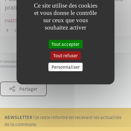
Ce site utilise des cookies
pratiques :
et vous donne le contrôle
sur ceux que vous
PARTICULIERS
souhaitez activer
Dépôt des comptes annuels d'une société
Tout accepter
Tout refuser
©
Direction de l'information légale et administrative
Personnaliser
comarquage developpé par
baseo.io
Partager
NEWSLETTER !
Je reste informé en recevant les actualités
de la commune.