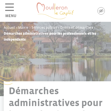
Panneau de gestion des cookies
MENU
Accueil
>
Mairie
>
Services publics
>
Droits et démarches
>
Démarches administratives pour les professionnels et les
indépendants
Démarches
administratives pour