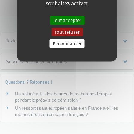
souhaitez activer
Ministère chargé du travail
Tout accepter
Tout refuser
Textes de référence
Personnaliser
Services en ligne et formulaires
Questions ? Réponses !
Un salarié a-t-il des heures de recherche d'emploi
pendant le préavis de démission ?
Un ressortissant européen salarié en France a-t-il les
mêmes droits qu'un salarié français ?