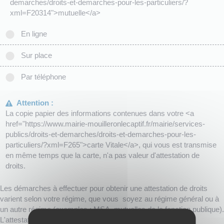
demarches/droits-et-demarches-pour-les-particuliers/?
xml=F20314">mutuelle</a>
En ligne
Sur place
Par téléphone
Attention :
La copie papier des informations contenues dans votre <a
href="https://www.mairie-mouilleronlecaptif.fr/mairie/services-
publics/droits-et-demarches/droits-et-demarches-pour-les-
particuliers/?xml=F265">carte Vitale</a>, qui vous est transmise
en même temps que la carte, n'a pas valeur d'attestation de
droits.
Les démarches à effectuer pour obtenir une attestation de droits
varient selon votre régime, que vous soyez au régime général ou à
un autre régime (exemples : MSA, mutuelles de la fonction publique).
L'attestation de droits peut être indispensable pour certaines