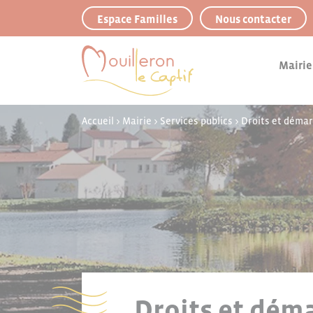
Panneau de gestion des cookies
Espace Familles
Nous contacter
Mairie
Accueil
>
Mairie
>
Services publics
>
Droits et déma
Droits et déma