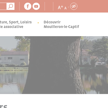
+
A
-
A
ture, Sport, Loisirs
Découvrir
ie associative
Mouilleron-le-Captif
rs