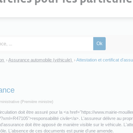
ion
Assurance automobile (véhicule)
Attestation et certificat d'ass
>
>
rance
dministrative (Première ministre)
culation doit être assuré pour la <a href="https://www.mairie-mouillero
xml=R47105">responsabilité civile</a>. L'assureur délivre au propriét
t d'assurance doit être apposé de manière visible sur le véhicule. L'a
trôle. L'absence de ces documents est punie d'une amende.