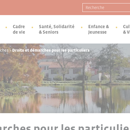
Recherche pour :
Cadre
Santé, Solidarité
Enfance &
Cul
de vie
& Seniors
Jeunesse
& V
rches
>
Droits et démarches pour les particuliers
rches pour les particulie