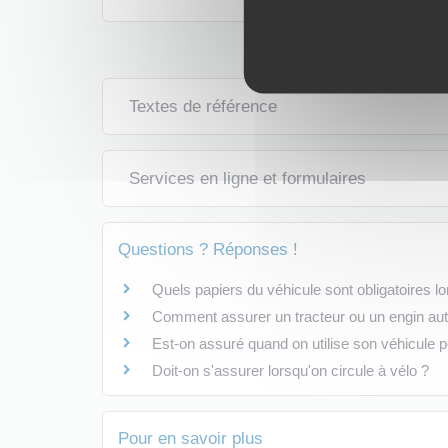
Textes de référence
Services en ligne et formulaires
Questions ? Réponses !
Quels papiers du véhicule sont obligatoires lor
Comment assurer un tracteur ou un engin aut
Est-on assuré quand on utilise son véhicule pe
Doit-on s'assurer lorsqu'on circule à vélo ?
Pour en savoir plus