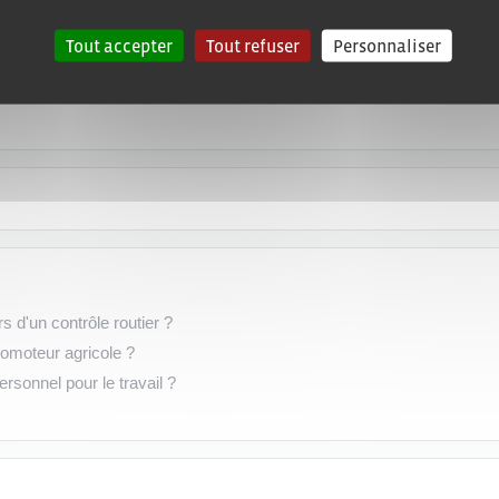
Tout accepter
Tout refuser
Personnaliser
s d'un contrôle routier ?
omoteur agricole ?
rsonnel pour le travail ?