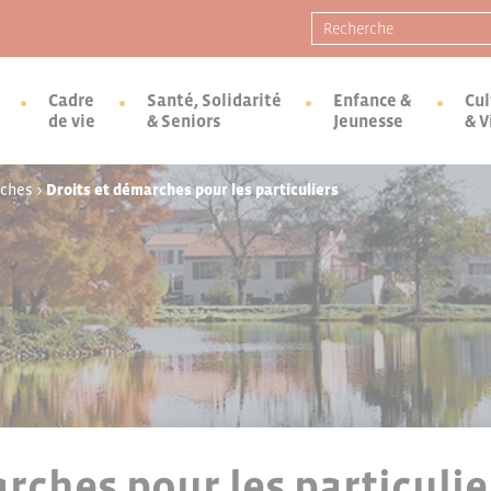
Recherche pour :
Cadre
Santé, Solidarité
Enfance &
Cul
de vie
& Seniors
Jeunesse
& V
rches
>
Droits et démarches pour les particuliers
rches pour les particulie