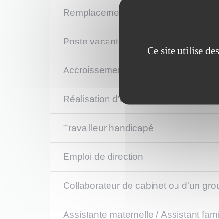
Remplacement temporaire d'un agen
Poste vacant
Ce site utilise d
Accroissement temporaire ou saisonni
Réalisation d'un projet ou d'une opér
Travailleur handicapé
Emploi de direction
Collaborateur de cabinet ou d'un gro
Assistante maternelle / Assistant famil