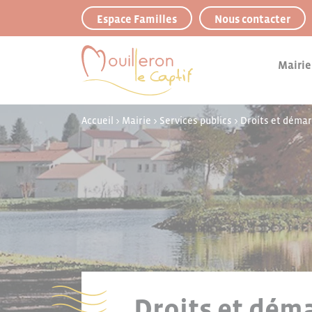
Panneau de gestion des cookies
Espace Familles
Nous contacter
Mairie
Accueil
>
Mairie
>
Services publics
>
Droits et déma
Droits et déma