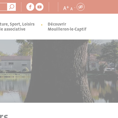
+
A
-
A
ture, Sport, Loisirs
Découvrir
ie associative
Mouilleron-le-Captif
rs