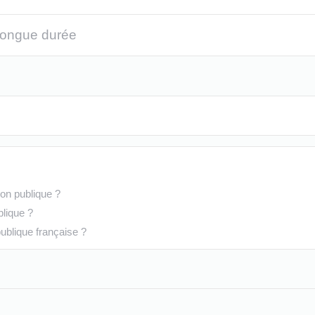
longue durée
ion publique ?
blique ?
publique française ?