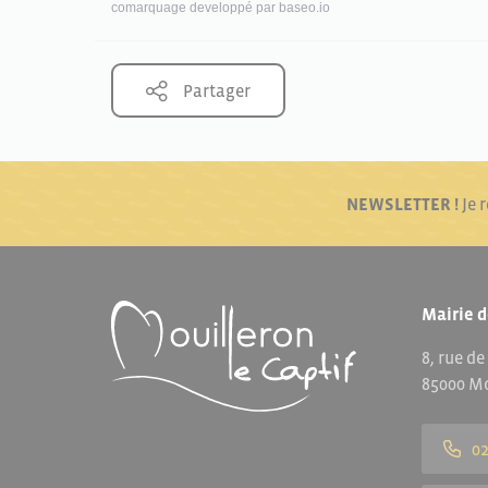
comarquage developpé par
baseo.io
Partager
NEWSLETTER !
Je 
Mairie d
8, rue de
85000 Mo
02