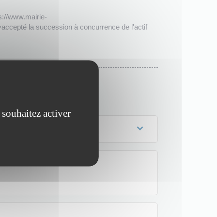
ps://www.mairie-
>accepté la succession à concurrence de l'actif
 souhaitez activer