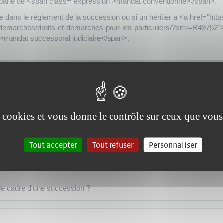
on parle de <span class="expression">mandat conventionnel</span>.
age dans le règlement de la succession ou si un héritier a <a href="htt
-et-demarches/droits-et-demarches-pour-les-particuliers/?xml=R49752"
">mandat successoral judiciaire</span>.
es cookies et vous donne le contrôle sur ceux que vous
Tout accepter
Tout refuser
Personnaliser
s le cadre d'une succession ?