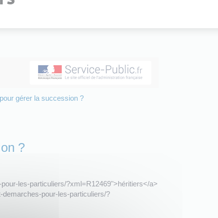
 pour gérer la succession ?
ion ?
s-pour-les-particuliers/?xml=R12469">héritiers</a>
t-demarches-pour-les-particuliers/?