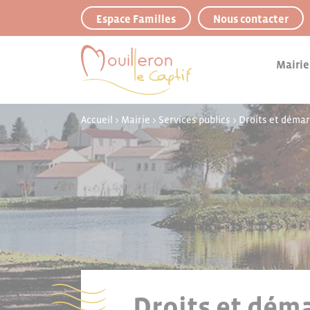
Panneau de gestion des cookies
Espace Familles
Nous contacter
Mairie
Accueil
>
Mairie
>
Services publics
>
Droits et déma
Droits et déma