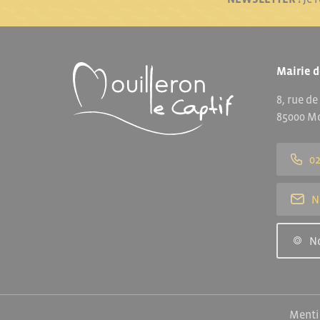
Mairie d
8, rue de
85000 Mo
02
N
N
Menti