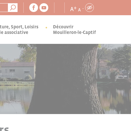
+
A
-
A
ture, Sport, Loisirs
Découvrir
ie associative
Mouilleron-le-Captif
rs