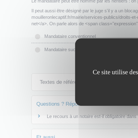
Le mandataire peut être nommé par les héritiers : 
Il peut aussi être désigné par le juge s'il y a un bloc
mouilleronlecaptif.fr/mairie/services-publics/droits
net</a>. On parle alors de <span class="expression
Mandataire conventionnel
Mandataire successoral judiciaire
Ce site utilise d
Textes de référence
Questions ? Réponses !
Le recours à un notaire est-il obligatoire dan
Et aussi