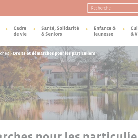
Recherche pour :
Cadre
Santé, Solidarité
Enfance &
Cul
de vie
& Seniors
Jeunesse
& V
rches
>
Droits et démarches pour les particuliers
rches pour les particulie