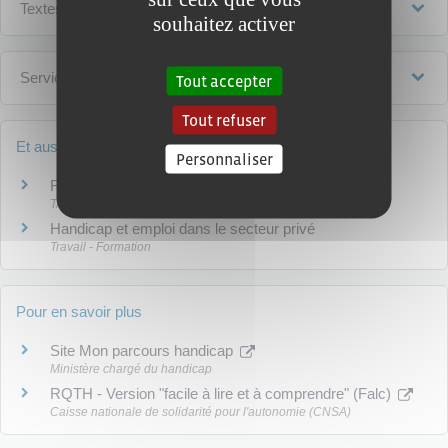
Textes de référence
souhaitez activer
Services en ligne et formulaires
Tout accepter
Tout refuser
Et aussi
Personnaliser
Formation des personnes handicapées
Travail - Formation
Handicap et emploi dans le secteur privé
Travail - Formation
Pour en savoir plus
Site Mon parcours handicap
Ministère chargé du handicap
RQTH - Version "facile à lire et à comprendre" (Falc)
Caisse nationale de solidarité pour l'autonomie (CNSA)