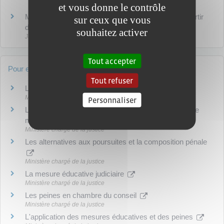
et vous donne le contrôle
Mineur délinquant : déroulement des poursuites à partir
sur ceux que vous
du 30 septembre 2021
souhaitez activer
Justice
Tout accepter
Pour en savoir plus
Tout refuser
Le référentiel des pratiques éducatives
Ministère chargé de la justice
Personnaliser
La présomption de non-discernement des mineurs de
moins de 13 ans
Ministère chargé de la justice
Les alternatives aux poursuites et la composition pénale
Ministère chargé de la justice
La mesure éducative judiciaire
Ministère chargé de la justice
Les peines en chambre du conseil
Ministère chargé de la justice
L'application des mesures éducatives et des peines