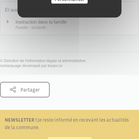
Et aussi
Instruction dans la famille
Famille - Scolarité
©
Direction de l'information légale et administrative
comarquage developpé par
baseo.io
Partager
NEWSLETTER !
Je reste informé en recevant les actualités
de la commune.