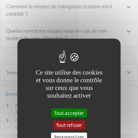
Comment le respect de l'obligation scolaire est-il
contrôlé ?
Quelles sanctions risquez-vous en cas de non-
respect de cette obligation ?
Ce site utilise des cookies
Textes de référence
et vous donne le contrôle
sur ceux que vous
Questions ? Réponses !
souhaitez activer
Peut-on donner à un élève du primaire des devoirs à
faire à la maison ?
Tout accepter
Qu'est-ce que l'enseignement à distance de niveau
Tout refuser
collège ou lycée ou post-bac ?
Personnaliser