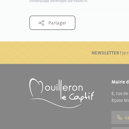
comarquage developpé par
baseo.io
Partager
NEWSLETTER !
Je 
Mairie d
8, rue de
85000 Mo
02