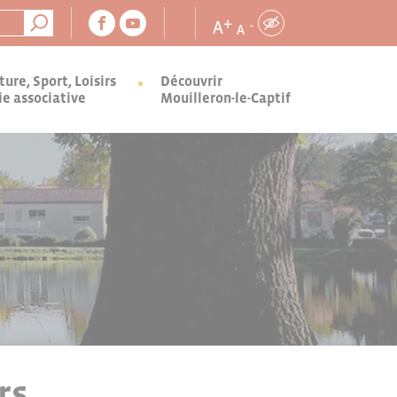
+
A
-
A
ture, Sport, Loisirs
Découvrir
ie associative
Mouilleron-le-Captif
rs