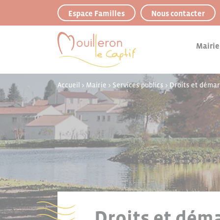
Panneau de gestion des cookies
Espace Familles
Nous contacter
Mairie
Accueil
>
Mairie
>
Services publics
>
Droits et déma
Droits et déma