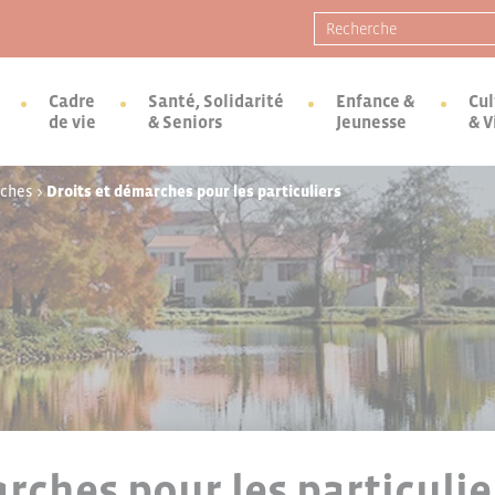
Recherche pour :
Cadre
Santé, Solidarité
Enfance &
Cul
de vie
& Seniors
Jeunesse
& V
rches
>
Droits et démarches pour les particuliers
rches pour les particulie