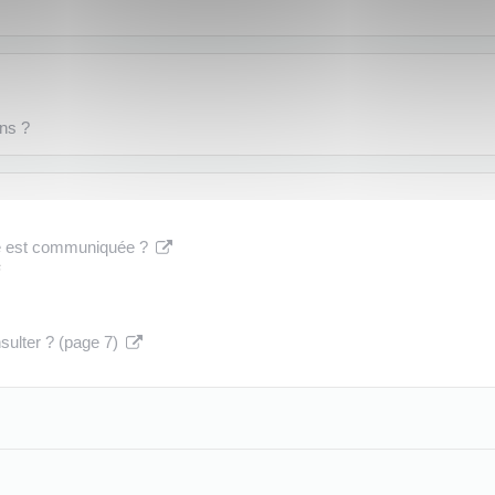
ons ?
aire est communiquée ?
s
nsulter ? (page 7)