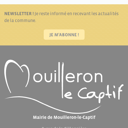
NEWSLETTER !
Je reste informé en recevant les actualités
de la commune.
JE M'ABONNE !
Mairie de Mouilleron-le-Captif