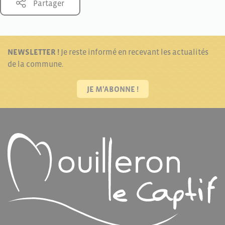
Partager
NEWSLETTER !
Je reste informé en recevant les actualités
de la commune.
JE M'ABONNE !