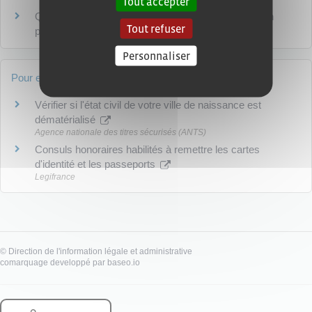
Tout accepter
Que faire si vous retrouvez une carte d'identité ou un
Tout refuser
passeport déclaré perdu ou volé ?
Personnaliser
Pour en savoir plus
Vérifier si l'état civil de votre ville de naissance est
dématérialisé
Agence nationale des titres sécurisés (ANTS)
Consuls honoraires habilités à remettre les cartes
d'identité et les passeports
Legifrance
©
Direction de l'information légale et administrative
comarquage developpé par
baseo.io