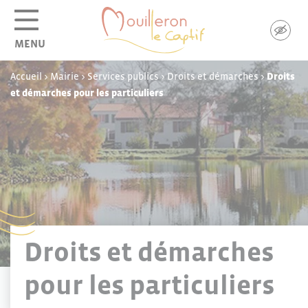
Panneau de gestion des cookies
MENU
Accueil
>
Mairie
>
Services publics
>
Droits et démarches
>
Droits
et démarches pour les particuliers
Droits et démarches
pour les particuliers