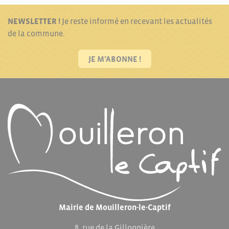
NEWSLETTER !
Je reste informé en recevant les actualités
de la commune.
JE M'ABONNE !
Mairie de Mouilleron-le-Captif
8, rue de la Gillonnière