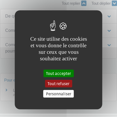
Tout replier
Tout déplier
De quoi s'agit-il ?
Comment protéger votre logement ?
Ce site utilise des cookies
et vous donne le contrôle
Comment se protéger pour les dommages qu'on
sur ceux que vous
pourrait commettre ?
souhaitez activer
Tout accepter
Pour en savoir plus
Tout refuser
L'assurance multirisques habitation
Personnaliser
Institut national de la consommation (INC)