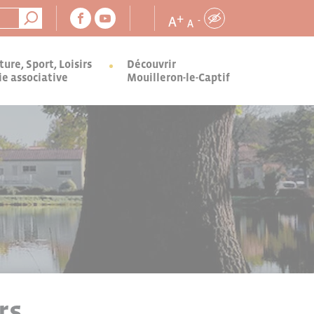
+
A
-
A
ture, Sport, Loisirs
Découvrir
ie associative
Mouilleron-le-Captif
rs