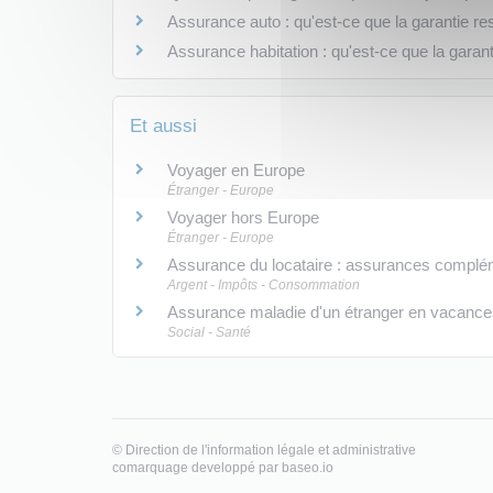
Assurance auto : qu'est-ce que la garantie res
Assurance habitation : qu'est-ce que la garanti
Et aussi
Voyager en Europe
Étranger - Europe
Voyager hors Europe
Étranger - Europe
Assurance du locataire : assurances complém
Argent - Impôts - Consommation
Assurance maladie d'un étranger en vacances
Social - Santé
©
Direction de l'information légale et administrative
comarquage developpé par
baseo.io