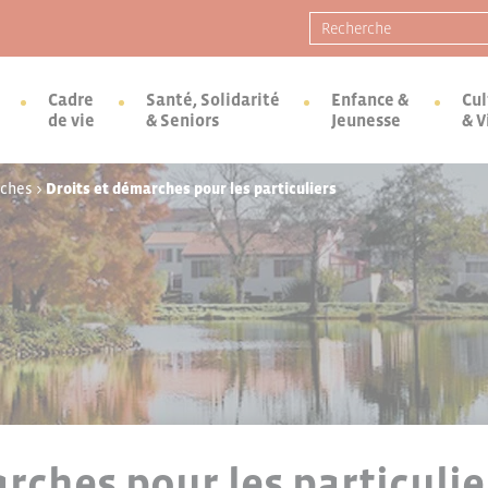
Recherche pour :
Cadre
Santé, Solidarité
Enfance &
Cul
de vie
& Seniors
Jeunesse
& V
rches
>
Droits et démarches pour les particuliers
rches pour les particulie