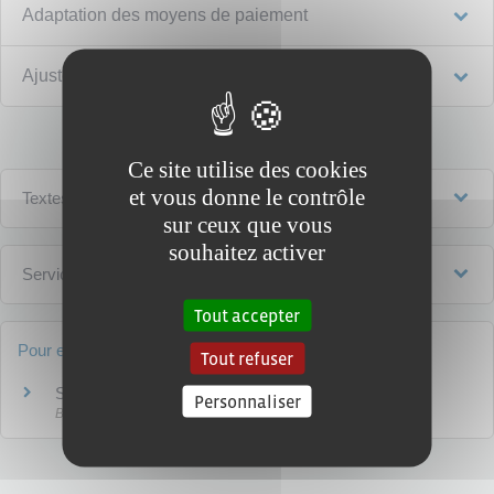
Adaptation des moyens de paiement
Ajustement de l'autorisation de découvert
Ce site utilise des cookies
et vous donne le contrôle
Textes de référence
sur ceux que vous
souhaitez activer
Services en ligne et formulaires
Tout accepter
Pour en savoir plus
Tout refuser
Surendettement : votre banque et vous
Personnaliser
Banque de France