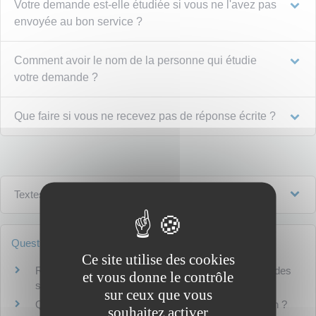
Votre demande est-elle étudiée si vous ne l'avez pas
envoyée au bon service ?
Comment avoir le nom de la personne qui étudie
votre demande ?
Que faire si vous ne recevez pas de réponse écrite ?
Textes de référence
Questions ? Réponses !
Ce site utilise des cookies
Règle du silence vaut accord (SVA) : quelles demandes
et vous donne le contrôle
sont concernées ?
sur ceux que vous
Qu'est-ce que le droit à l'erreur face à l'administration ?
souhaitez activer