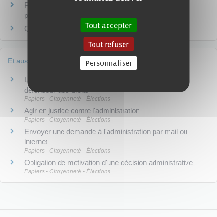
Peut-on demander à l'administration de vérifier une
procédure ?
Tout accepter
Qu'est-ce qu'Allô Service Public 3939 ?
Tout refuser
Et aussi
Personnaliser
Litiges avec l'administration : recours administratif,
défenseur des droits
Papiers - Citoyenneté - Élections
Agir en justice contre l'administration
Papiers - Citoyenneté - Élections
Envoyer une demande à l'administration par mail ou
internet
Papiers - Citoyenneté - Élections
Obligation de motivation d'une décision administrative
Papiers - Citoyenneté - Élections