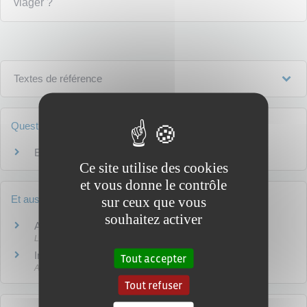
viager ?
Textes de référence
Questions ? Réponses !
En quoi consiste l'usufruit ?
Ce site utilise des cookies
et vous donne le contrôle
Et aussi
sur ceux que vous
souhaitez activer
Achat ou vente d'un logement
Logement
Impôt sur le revenu - Déclarer les rentes viagères
Tout accepter
Argent - Impôts - Consommation
Tout refuser