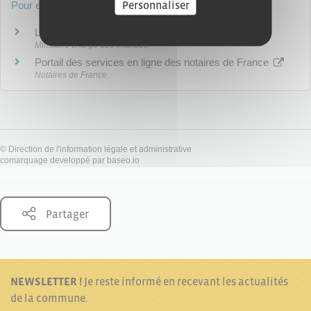
Personnaliser
Pour en savoir plus
Le viager : comment ça marche ?
Ministère chargé des finances
Portail des services en ligne des notaires de France
Notaires de France
©
Direction de l'information légale et administrative
comarquage developpé par
baseo.io
Partager
NEWSLETTER !
Je reste informé en recevant les actualités
de la commune.