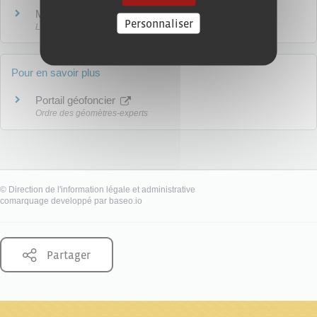
Mur mitoyen
Personnaliser
Logement
Pour en savoir plus
Portail géofoncier
Ordre des géomètres-experts
©
Direction de l'information légale et administrative
comarquage developpé par
baseo.io
Partager