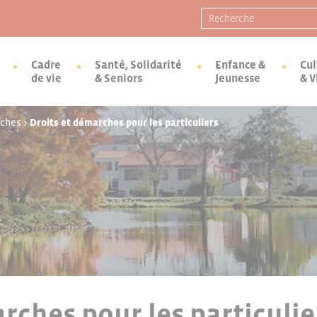
Recherche pour :
Cadre
Santé, Solidarité
Enfance &
Cul
de vie
& Seniors
Jeunesse
& V
rches
>
Droits et démarches pour les particuliers
rches pour les particulie