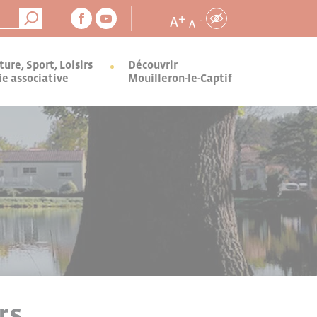
+
A
-
A
ture, Sport, Loisirs
Découvrir
ie associative
Mouilleron-le-Captif
rs