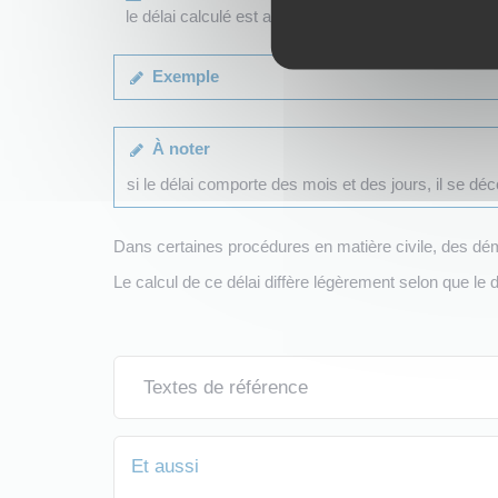
le délai calculé est allongé si l'adversaire habite e
Exemple
À noter
si le délai comporte des mois et des jours, il se 
Dans certaines procédures en matière civile, des déma
Le calcul de ce délai diffère légèrement selon que le
Textes de référence
Et aussi