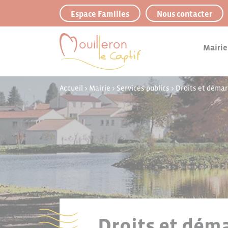
Panneau de gestion des cookies
Espace Familles
Nous contacter
Mairie
Accueil
>
Mairie
>
Services publics
>
Droits et déma
Droits et déma