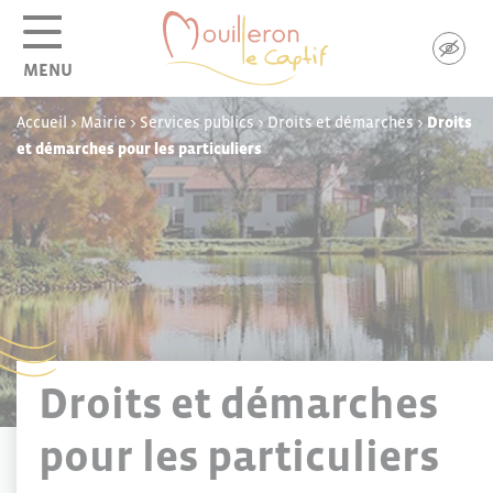
Panneau de gestion des cookies
MENU
Accueil
>
Mairie
>
Services publics
>
Droits et démarches
>
Droits
et démarches pour les particuliers
Droits et démarches
pour les particuliers