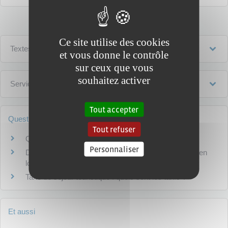
Ce site utilise des cookies
Textes de référence
et vous donne le contrôle
sur ceux que vous
souhaitez activer
Services en ligne et formulaires
Tout accepter
Questions ? Réponses !
Tout refuser
Qu'est-ce que la taxe de séjour ?
Personnaliser
Doit-on verser des cotisations sociales pour la mise en
location d'un meublé ?
Taxe de séjour touristique : quels sont les tarifs ?
Et aussi