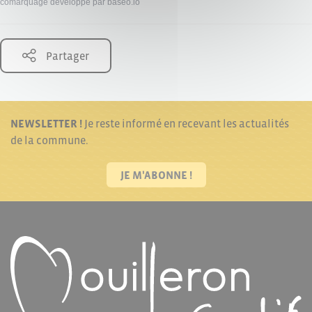
comarquage developpé par
baseo.io
Partager
NEWSLETTER !
Je reste informé en recevant les actualités
de la commune.
JE M'ABONNE !