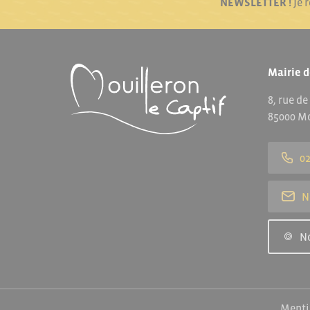
NEWSLETTER !
Je 
Mairie d
8, rue de
85000 Mo
02
N
N
Menti