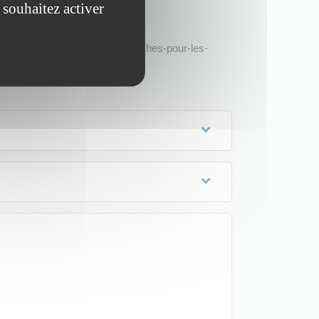
 100 participants</span>
 souhaitez activer
its-et-demarches/droits-et-demarches-pour-les-