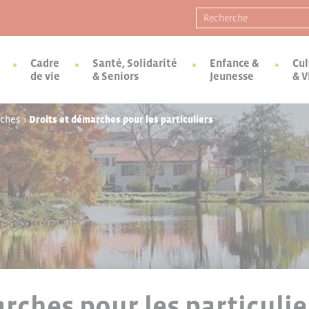
Recherche pour :
Cadre
Santé, Solidarité
Enfance &
Cul
de vie
& Seniors
Jeunesse
& V
rches
>
Droits et démarches pour les particuliers
rches pour les particulie