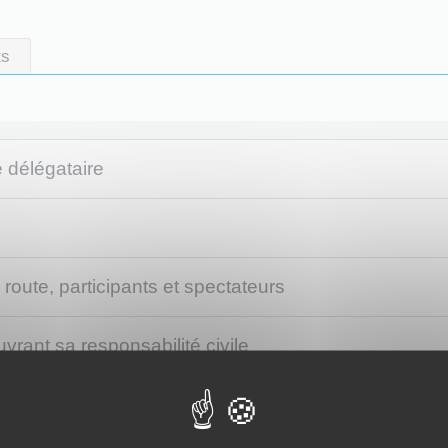
ts
e délégataire
route, participants et spectateurs
vrant sa responsabilité civile
 ou partie sur la voie publique est soumise à déclaration si elle remp
miseenevidence">épreuves, courses ou compétitions chronométrées<