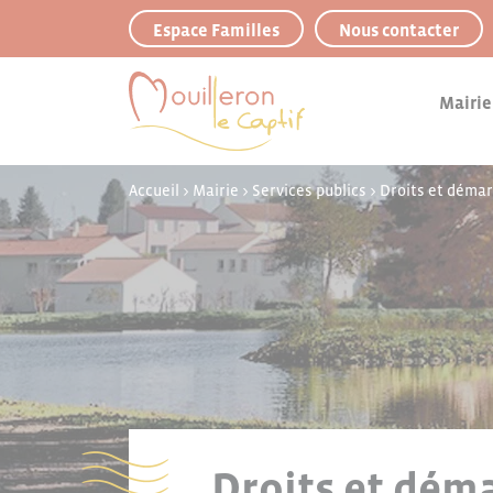
Panneau de gestion des cookies
Espace Familles
Nous contacter
Mairie
Accueil
>
Mairie
>
Services publics
>
Droits et déma
Droits et déma