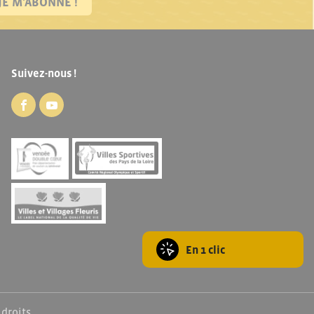
JE M'ABONNE !
Suivez-nous !
En 1 clic
 droits