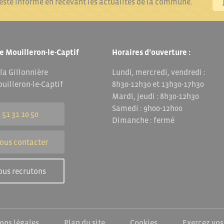
reste informé en recevant les actualités de la commune.
e Mouilleron-le-Captif
Horaires d’ouverture :
 la Gillonnière
Lundi, mercredi, vendredi :
uilleron-le-Captif
8h30-12h30 et 13h30-17h30
Mardi, jeudi : 8h30-12h30
Samedi : 9h00-12h00
 51 31 10 50
Dimanche : fermé
ous contacter
ous recrutons
ons légales
Plan du site
Cookies
Exercez vos