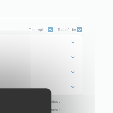
Tout replier
Tout déplier
lit l'une des 2 conditions suivantes :
/span> donnant lieu à un classement