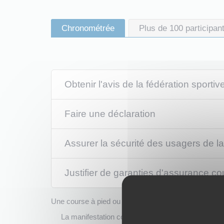
Chronométrée
Plus de 100 participan
Obtenir l'avis de la fédération sportiv
Faire une déclaration
Assurer la sécurité des usagers de la 
Justifier de garanties d'assurance cou
Une course à pied ou une marche qui se déroule en tout
La manifestation consiste en des <span class="