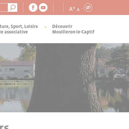
+
A
-
A
ture, Sport, Loisirs
Découvrir
ie associative
Mouilleron-le-Captif
rs