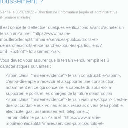
lotissement ?
Vérifié le 06/07/2022 - Direction de l'information légale et administrative
(Première ministre)
Il est conseillé d'effectuer quelques vérifications avant d'acheter un
terrain en<a href="https://www.mairie-
mouilleronlecaptif.fr/mairie/services-publics/droits-et-
demarches/droits-et-demarches-pour-les-particuliers/?
xml=R62828"> lotissement</a>.
Vous devez vous assurer que le terrain vendu remplit les 3
caractéristiques suivantes :
<span class="miseenevidence">Terrain constructible</span>,
c'est-à-dire apte à recevoir et à supporter une construction,
notamment en ce qui concerne la capacité du sous-sol à
supporter le poids et les charges de la future construction
<span class="miseenevidence">Terrain viabilisé,</span> c'est-à-
dire raccordable aux voiries et aux réseaux divers (eau potable,
électricité, gaz, assainissement, téléphone...)
Terrain délimité par un <a href="https://www.mairie-
mouilleronlecaptif.fr/mairie/services-publics/droits-et-