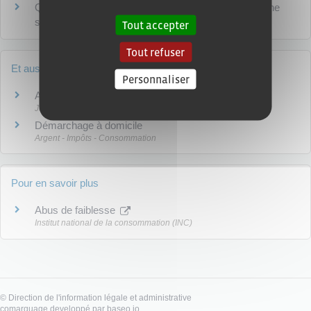
Que faire face à une association qui s'apparente à une
secte ?
Tout accepter
Tout refuser
Et aussi
Personnaliser
Abus de confiance
Justice
Démarchage à domicile
Argent - Impôts - Consommation
Pour en savoir plus
Abus de faiblesse
Institut national de la consommation (INC)
©
Direction de l'information légale et administrative
comarquage developpé par
baseo.io