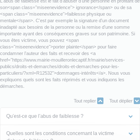
L'abus de faiblesse est le fait d'abuser d'une personne en profitant de
son<span class="miseenevidence"> ignorance</span> ou de sa
<span class="miseenevidence">faiblesse physique ou
mentale</span>. C'est par exemple la signature d'un document
inadapté aux besoins de la personne ou la remise d'une somme
importante ayant des conséquences graves sur son patrimoine. Si
vous êtes victime, vous pouvez <span
class="miseenevidence">porter plainte</span> pour faire
condamner l'auteur des faits et recevoir des <a
href="https://www.mairie-mouilleronlecaptif.fr/mairie/services-
publics/droits-et-demarches/droits-et-demarches-pour-les-
particuliers/?xml=R12532">dommages-intérêts</a>. Nous vous
expliquons quels sont les faits réprimés et vous indiquons les
démarches.
Tout replier
Tout déplier
Qu'est-ce que l'abus de faiblesse ?
Quelles sont les conditions concernant la victime