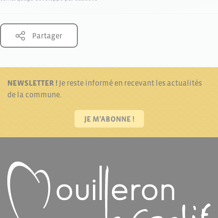
Partager
NEWSLETTER !
Je reste informé en recevant les actualités
de la commune.
JE M'ABONNE !