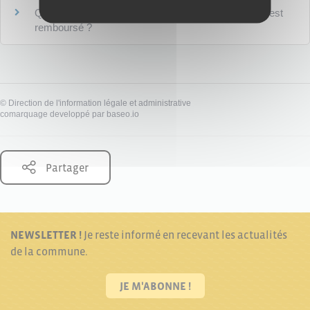
Que devient l'hypothèque quand le crédit immobilier est
remboursé ?
©
Direction de l'information légale et administrative
comarquage developpé par
baseo.io
Partager
NEWSLETTER !
Je reste informé en recevant les actualités
de la commune.
JE M'ABONNE !