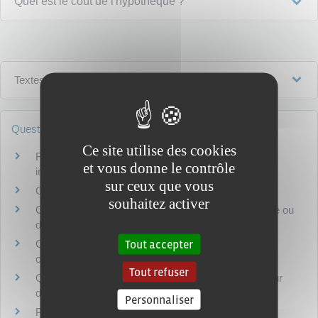
Quel est le coût de l'hypothèque ?
Textes de référence
Questions ? Réponses !
Ce site utilise des cookies
Faut-il avoir une caution pour obtenir un crédit
et vous donne le contrôle
immobilier ?
sur ceux que vous
Comment obtenir des renseignements immobiliers ?
souhaitez activer
Garantie co-emprunteur : que faire en cas de divorce ou
de séparation du couple ?
Tout accepter
Comment demander une hypothèque judiciaire
conservatoire ?
Tout refuser
Qu'est-ce que l'hypothèque légale spéciale du prêteur
de deniers ?
Personnaliser
Peut-on faire lever une hypothèque ?