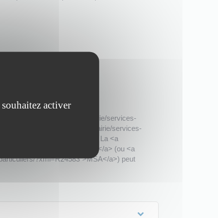
 souhaitez activer
mairie-mouilleronlecaptif.fr/mairie/services-
mairie-mouilleronlecaptif.fr/mairie/services-
ass="expression"> indu</span>. La <a
s-particuliers/?xml=R24582">Caf</a> (ou <a
es-particuliers/?xml=R24583">MSA</a>) peut