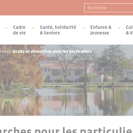
Recherche pour :
Cadre
Santé, Solidarité
Enfance &
Cul
de vie
& Seniors
Jeunesse
& V
rches
>
Droits et démarches pour les particuliers
rches pour les particulie