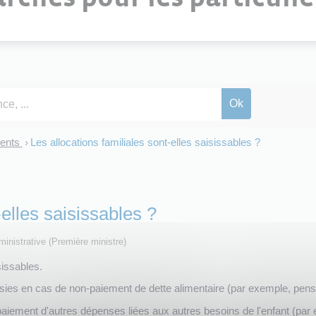
ments
Les allocations familiales sont-elles saisissables ?
>
-elles saisissables ?
dministrative (Première ministre)
sissables.
isies en cas de non-paiement de dette alimentaire (par exemple, pensio
iement d'autres dépenses liées aux autres besoins de l'enfant (par ex