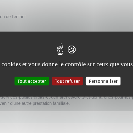
on de l'enfant
mensuel fixé selon les revenus et les charges de la famille.
es cookies et vous donne le contrôle sur ceux que vous
s avoir fraudé ou fait une fausse déclaration, la <a href="https://www.
ur-les-particuliers/?xml=R24582">Caf</a> ou la <a href="https://www.
Tout accepter
Tout refuser
Personnaliser
pour-les-particuliers/?xml=R24583">MSA</a>) récupère cet<span cl
rie/services-publics/droits-et-demarches/droits-et-demarches-pour-le
rie/services-publics/droits-et-demarches/droits-et-demarches-pour-l
nir d'une autre prestation familiale.