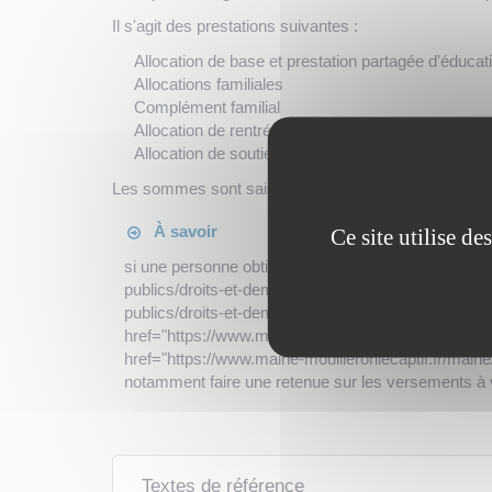
Il s'agit des prestations suivantes :
Allocation de base et prestation partagée d'éducati
Allocations familiales
Complément familial
Allocation de rentrée scolaire (ARS)
Allocation de soutien familial (ASF)
Les sommes sont saisies dans la limite d'un montant 
À savoir
Ce site utilise d
si une personne obtient une prestation familiale aprè
publics/droits-et-demarches/droits-et-demarches-po
publics/droits-et-demarches/droits-et-demarches-
href="https://www.mairie-mouilleronlecaptif.fr/mai
href="https://www.mairie-mouilleronlecaptif.fr/mai
notamment faire une retenue sur les versements à ve
Textes de référence