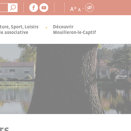
+
A
-
A
ture, Sport, Loisirs
Découvrir
ie associative
Mouilleron-le-Captif
rs