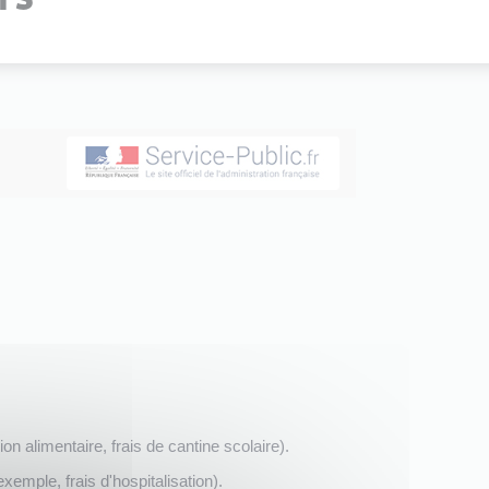
n alimentaire, frais de cantine scolaire).
emple, frais d'hospitalisation).