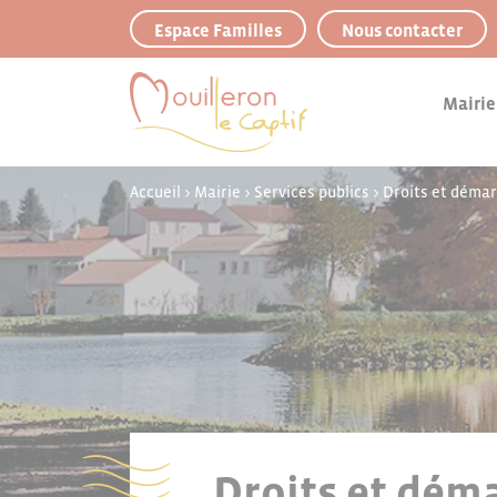
Panneau de gestion des cookies
Espace Familles
Nous contacter
Mairie
Accueil
>
Mairie
>
Services publics
>
Droits et déma
Droits et déma