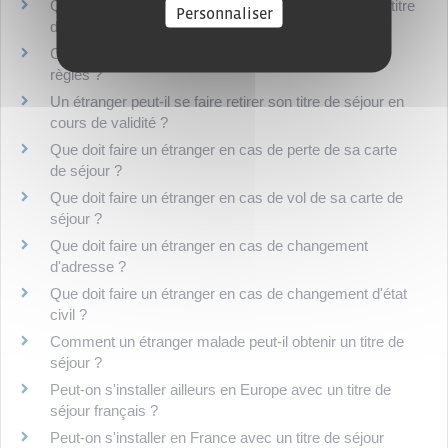
Que faire en cas de difficulté lors d'une demande de titre
Personnaliser
de séjour ?
Contrôle des papiers d'un étranger : quelles sont les
règles ?
Un étranger peut-il se faire retirer son titre de séjour en
cours de validité ?
Que doit faire un étranger en cas de perte de sa carte
de séjour ?
Que doit faire un étranger en cas de vol de sa carte de
séjour ?
Que doit faire un étranger en cas de changement
d'adresse ?
Que doit faire un étranger en cas de changement d'état
civil ?
Comment un étranger malade peut-il obtenir un titre de
séjour ?
Peut-on s'installer ailleurs en Europe avec un titre de
séjour français ?
Peut-on s'installer en France avec un titre de séjour