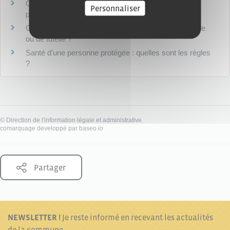
Comment établir l'inventaire des biens d'un majeur
Personnaliser
protégé ?
Comment est vérifié le compte de gestion de curatelle
ou de tutelle ?
Santé d'une personne protégée : quelles sont les règles
?
©
Direction de l'information légale et administrative
comarquage developpé par
baseo.io
Partager
NEWSLETTER !
Je reste informé en recevant les actualités
de la commune.