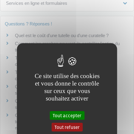
Services en ligne et formulaires
Questions ? Réponses !
Quel est le coût d'une tutelle ou d'une curatelle ?
Comment les proches peuvent-ils contrôler l'action du
tuteur ou du curateur ?
Tutelle, curatelle, sauvegarde de justice : quelles
différences ?
Tutelle, curatelle, sauvegarde de justice : comment
Ce site utilise des cookies
obtenir le certificat médical ?
et vous donne le contrôle
Qui peut demander la mise sous tutelle, curatelle ou
sur ceux que vous
sauvegarde de justice ?
souhaitez activer
Qui peut être nommé tuteur, curateur ou mandataire
spécial d'un majeur ?
Tout accepter
Comment se déroule la procédure de demande de
tutelle ou curatelle ou sauvegarde de justice pour un
Tout refuser
majeur ?