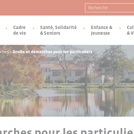
Recherche pour :
Cadre
Santé, Solidarité
Enfance &
Cul
de vie
& Seniors
Jeunesse
& V
rches
>
Droits et démarches pour les particuliers
rches pour les particulie