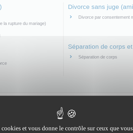
)
Divorce sans juge (ami
Divorce par consentement 
e la rupture du mariage)
l
Séparation de corps et
Séparation de corps
orce
es cookies et vous donne le contrôle sur ceux que vous