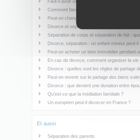
Faut-il avoir un avocat pour divorcer ?
Comment faire constater l'abandon du domici
Peut-on changer de type de divorce pendant 
Divorce et séparation de corps : quelles diffé
Séparation de corps et séparation de fait : que
Divorce, séparation : un enfant mineur peut-il 
Peut-on acheter un bien immobilier pendant u
En cas de divorce, comment organiser la vie d
Divorce : quelles sont les règles de partage 
Peut-on revenir sur le partage des biens suite
Divorce : que devient une donation entre épo
Qu'est-ce que la médiation familiale ?
Un européen peut-il divorcer en France ?
Et aussi
Séparation des parents