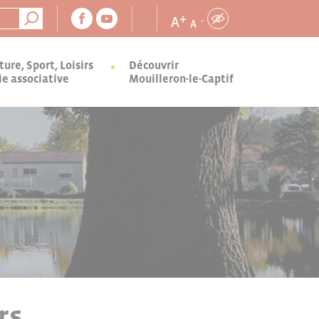
+
A
-
A
ture, Sport, Loisirs
Découvrir
ie associative
Mouilleron-le-Captif
rs