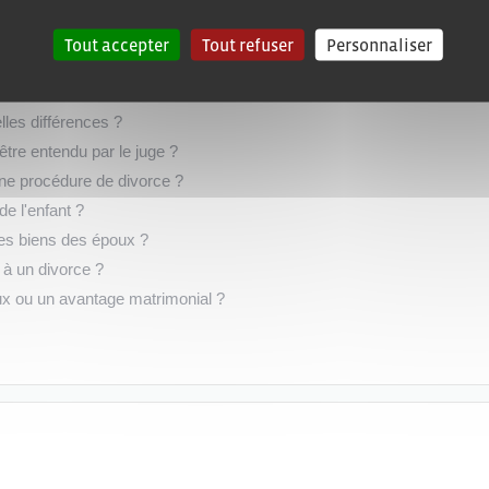
le conjugal par un époux ?
Tout accepter
Tout refuser
Personnaliser
le déroulement de la procédure ?
rences ?
lles différences ?
être entendu par le juge ?
ne procédure de divorce ?
e l'enfant ?
des biens des époux ?
 à un divorce ?
ux ou un avantage matrimonial ?