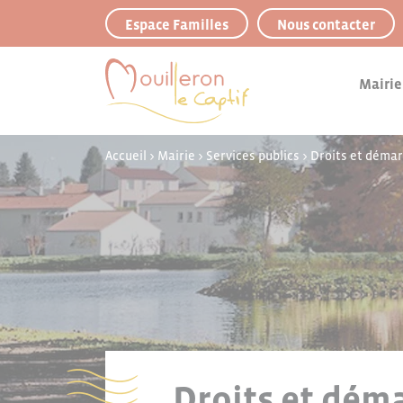
Panneau de gestion des cookies
Espace Familles
Nous contacter
Mairie
Accueil
>
Mairie
>
Services publics
>
Droits et déma
Droits et déma