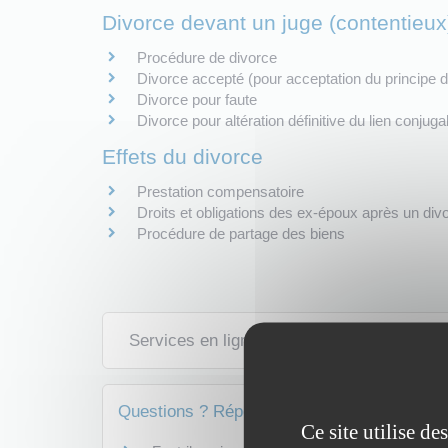
Divorce devant un juge (contentieux
Procédure de divorce
Divorce accepté (pour acceptation du principe d
Divorce pour faute
Divorce pour altération définitive du lien conjuga
Effets du divorce
Prestation compensatoire
Droits et obligations des ex-époux après un div
Procédure de partage des biens
Services en ligne et formulaires
Questions ? Réponses !
Ce site utilise d