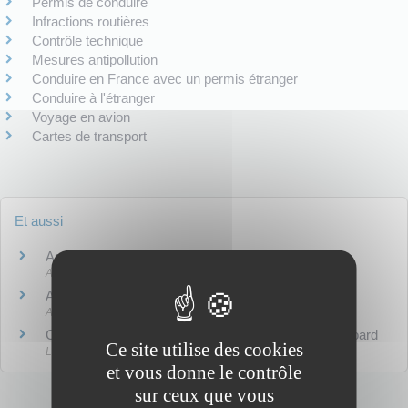
Permis de conduire
Infractions routières
Contrôle technique
Mesures antipollution
Conduire en France avec un permis étranger
Conduire à l'étranger
Voyage en avion
Cartes de transport
Et aussi
Assurance véhicule
Argent - Impôts - Consommation
Achat d'un véhicule
Argent - Impôts - Consommation
Circulation en trottinette électrique, rollers ou skateboard
Ce site utilise des cookies
Loisirs - Sports - Culture
et vous donne le contrôle
sur ceux que vous