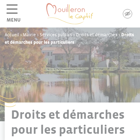
Panneau de gestion des cookies
MENU
Accueil
>
Mairie
>
Services publics
>
Droits et démarches
>
Droits
et démarches pour les particuliers
Droits et démarches
pour les particuliers