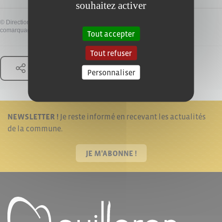
souhaitez activer
©
Direction de l'information légale et administrative
comarquage developpé par
baseo.io
Tout accepter
Tout refuser
Partager
Personnaliser
NEWSLETTER !
Je reste informé en recevant les actualités
de la commune.
JE M'ABONNE !