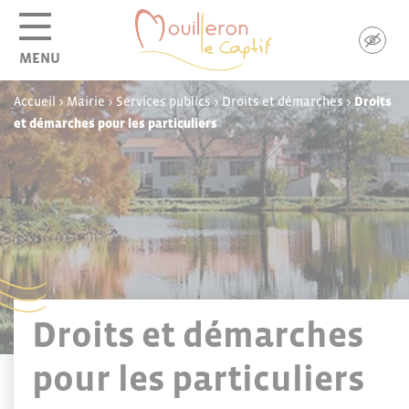
Panneau de gestion des cookies
MENU
Accueil
>
Mairie
>
Services publics
>
Droits et démarches
>
Droits
et démarches pour les particuliers
Droits et démarches
pour les particuliers