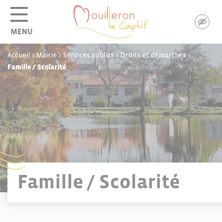
Panneau de gestion des cookies
MENU
Accueil
>
Mairie
>
Services publics
>
Droits et démarches
>
Famille / Scolarité
Famille / Scolarité