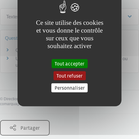
Textes de référence
Ce site utilise des cookies
et vous donne le contrôle
sur ceux que vous
Questions ? Réponses !
souhaitez activer
Quelles aides peut percevoir un étudiant ?
Un étudiant peut-il cumuler la bourse avec un emploi ou
Tout accepter
une autre aide ?
Tout refuser
Personnaliser
©
Direction de l'information légale et administrative
comarquage developpé par
baseo.io
Partager