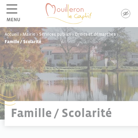
Panneau de gestion des cookies
MENU
Accueil
>
Mairie
>
Services publics
>
Droits et démarches
>
Famille / Scolarité
Famille / Scolarité