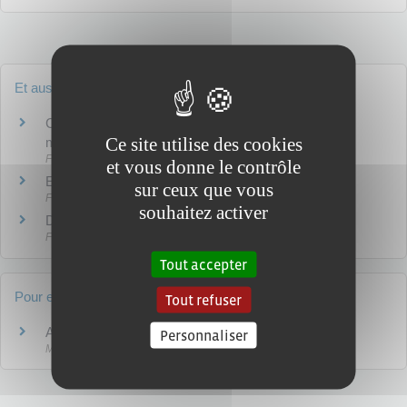
Et aussi
Conflit parental sur la sortie du territoire d'un enfant
Ce site utilise des cookies
mineur
Famille - Scolarité
et vous donne le contrôle
Enlèvement parental - Non-représentation d'enfant
sur ceux que vous
Famille - Scolarité
souhaitez activer
Disparition d'un adulte
Famille - Scolarité
Tout accepter
Pour en savoir plus
Tout refuser
Alerte enlèvement
Personnaliser
Ministère chargé de la justice