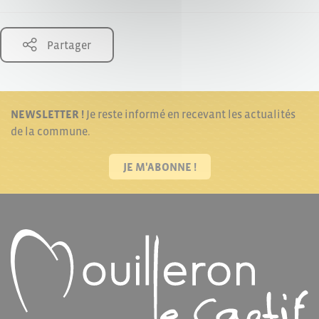
Partager
NEWSLETTER !
Je reste informé en recevant les actualités
de la commune.
JE M'ABONNE !