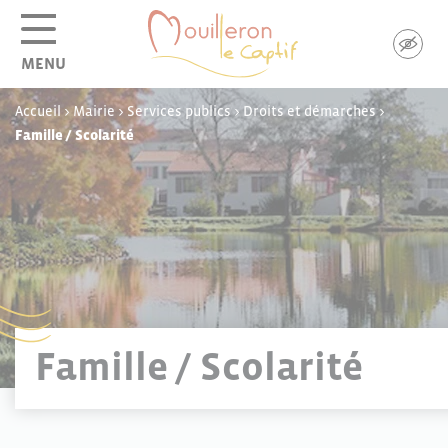
Panneau de gestion des cookies
MENU
Accueil
>
Mairie
>
Services publics
>
Droits et démarches
>
Famille / Scolarité
Famille / Scolarité