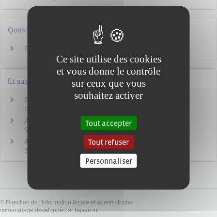
Questions ? Réponses !
Peut-on encore bénéficier du minimum vieillesse ?
Ce site utilise des cookies
et vous donne le contrôle
Et aussi
sur ceux que vous
souhaitez activer
Revenu de solidarité active (RSA)
Social - Santé
Allocation de solidarité spécifique (ASS)
Tout accepter
Social - Santé
Tout refuser
Allocation de solidarité aux personnes âgées (Aspa)
Social - Santé
Personnaliser
©
Direction de l'information légale et administrative
comarquage developpé par
baseo.io