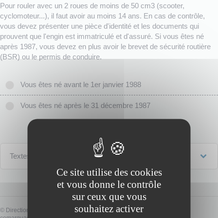
Pour rouler avec un 2 roues de moins de 50 cm3 (scooter,
cyclomoteur...), il faut avoir au moins 14 ans. En cas de contrôle,
vous devez présenter une pièce d'identité et les documents qui
prouvent que l'engin est immatriculé et d'assuré. Si vous êtes né
après 1987, vous devez en plus avoir le brevet de sécurité routière
(BSR) ou le permis de conduire.
Vous êtes né avant le 1er janvier 1988
Vous êtes né après le 31 décembre 1987
Textes de référence
Ce site utilise des cookies
et vous donne le contrôle
sur ceux que vous
souhaitez activer
©
Direction de l'information légale et administrative