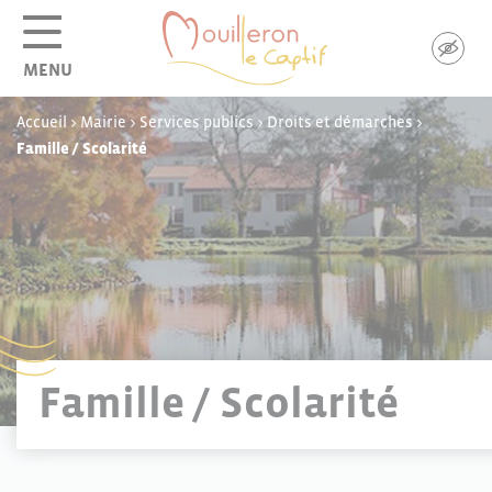
Panneau de gestion des cookies
MENU
Accueil
>
Mairie
>
Services publics
>
Droits et démarches
>
Famille / Scolarité
Famille / Scolarité