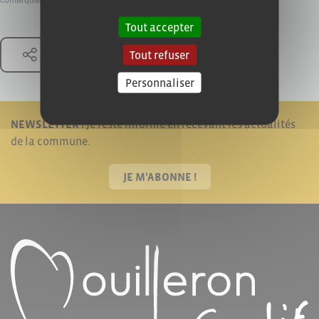
comarquage developpé par
baseo.io
Tout accepter
Tout refuser
Partager
Personnaliser
NEWSLETTER !
Je reste informé en recevant les actualités
de la commune.
JE M'ABONNE !