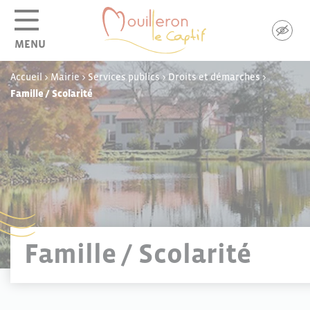
Panneau de gestion des cookies
MENU
Accueil
>
Mairie
>
Services publics
>
Droits et démarches
>
Famille / Scolarité
Famille / Scolarité