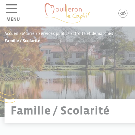
Panneau de gestion des cookies
MENU
Accueil
>
Mairie
>
Services publics
>
Droits et démarches
>
Famille / Scolarité
Famille / Scolarité