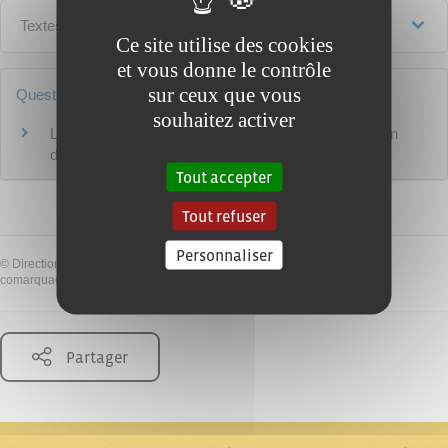
Textes de référence
Ce site utilise des cookies
et vous donne le contrôle
sur ceux que vous
Questions ? Réponses !
souhaitez activer
Le siège d'une association peut-il être le domicile d'un
de ses membres ?
Tout accepter
Tout refuser
Personnaliser
©
Direction de l'information légale et administrative
comarquage developpé par
baseo.io
Partager