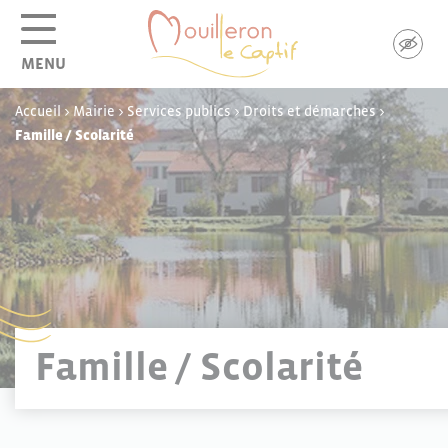
Panneau de gestion des cookies
MENU
Accueil
>
Mairie
>
Services publics
>
Droits et démarches
>
Famille / Scolarité
Famille / Scolarité