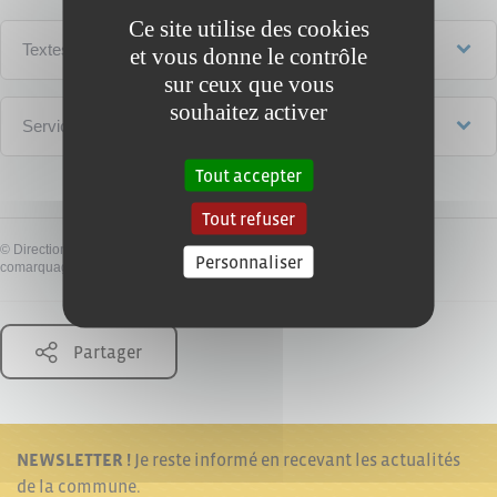
Ce site utilise des cookies
Textes de référence
et vous donne le contrôle
sur ceux que vous
souhaitez activer
Services en ligne et formulaires
Tout accepter
Tout refuser
©
Direction de l'information légale et administrative
Personnaliser
comarquage developpé par
baseo.io
Partager
NEWSLETTER !
Je reste informé en recevant les actualités
de la commune.