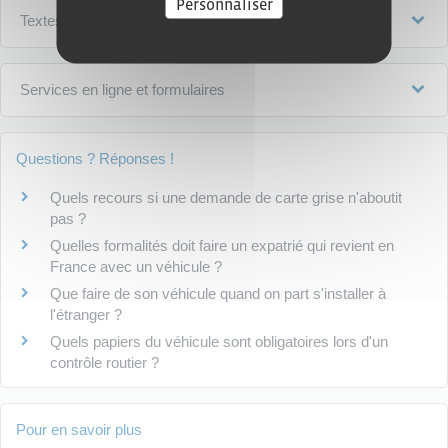
Personnaliser
Textes de référence
Services en ligne et formulaires
Questions ? Réponses !
Quels recours si une demande de carte grise n'aboutit
pas ?
Quelles formalités doit faire un expatrié qui revient en
France avec un véhicule ?
Que faire de son véhicule quand on part s'installer à
l'étranger ?
Quels papiers du véhicule sont obligatoires lors d'un
contrôle routier ?
Pour en savoir plus