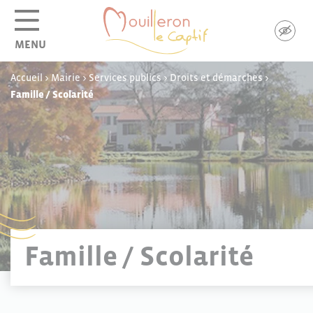
Panneau de gestion des cookies
MENU
Accueil
>
Mairie
>
Services publics
>
Droits et démarches
>
Famille / Scolarité
Famille / Scolarité