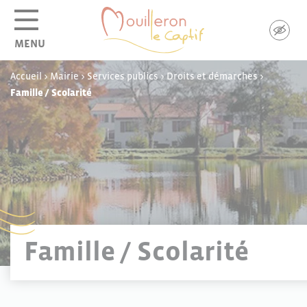
Panneau de gestion des cookies
MENU
Accueil
>
Mairie
>
Services publics
>
Droits et démarches
>
Famille / Scolarité
Famille / Scolarité