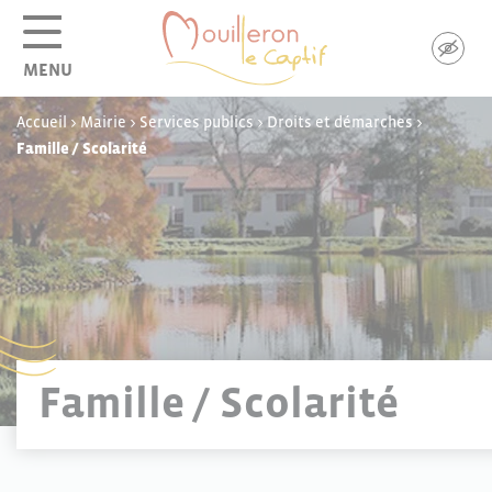
Panneau de gestion des cookies
MENU
Accueil
>
Mairie
>
Services publics
>
Droits et démarches
>
Famille / Scolarité
Famille / Scolarité