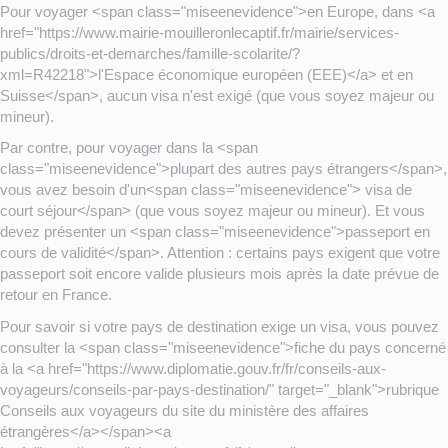
Pour voyager <span class="miseenevidence">en Europe, dans <a
href="https://www.mairie-mouilleronlecaptif.fr/mairie/services-
publics/droits-et-demarches/famille-scolarite/?
xml=R42218">l'Espace économique européen (EEE)</a> et en
Suisse</span>, aucun visa n'est exigé (que vous soyez majeur ou
mineur).
Par contre, pour voyager dans la <span
class="miseenevidence">plupart des autres pays étrangers</span>,
vous avez besoin d'un<span class="miseenevidence"> visa de
court séjour</span> (que vous soyez majeur ou mineur). Et vous
devez présenter un <span class="miseenevidence">passeport en
cours de validité</span>. Attention : certains pays exigent que votre
passeport soit encore valide plusieurs mois après la date prévue de
retour en France.
Pour savoir si votre pays de destination exige un visa, vous pouvez
consulter la <span class="miseenevidence">fiche du pays concerné
à la <a href="https://www.diplomatie.gouv.fr/fr/conseils-aux-
voyageurs/conseils-par-pays-destination/" target="_blank">rubrique
Conseils aux voyageurs du site du ministère des affaires
étrangères</a></span><a