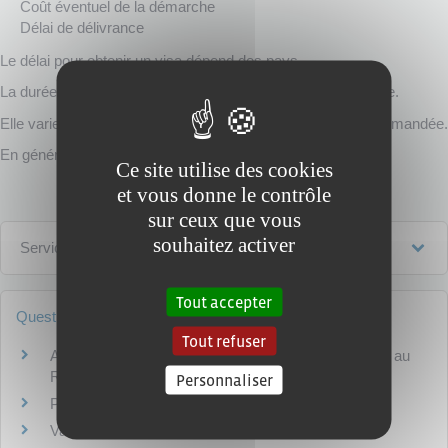
Coût éventuel de la démarche
Délai de délivrance
Le délai pour obtenir un visa dépend des pays.
La durée de validité du visa est indiquée sur le visa lui-même.
Elle varie selon la législation du pays d'accueil et la durée demandée.
En général, la durée va de quelques jours à 3 mois.
Ce site utilise des cookies
et vous donne le contrôle
sur ceux que vous
souhaitez activer
Services en ligne et formulaires
Tout accepter
Questions ? Réponses !
Tout refuser
Avec quels documents un Français peut-il se rendre au
Royaume-Uni ?
Personnaliser
Peut-on avoir deux passeports ?
Vacances à l'étranger : comment être bien assuré ?