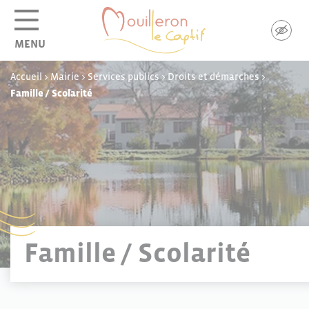
Panneau de gestion des cookies
MENU
Accueil
>
Mairie
>
Services publics
>
Droits et démarches
>
Famille / Scolarité
Famille / Scolarité