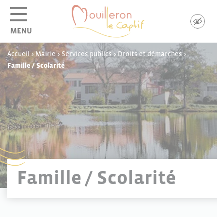
Panneau de gestion des cookies
MENU
Accueil
>
Mairie
>
Services publics
>
Droits et démarches
>
Famille / Scolarité
Famille / Scolarité