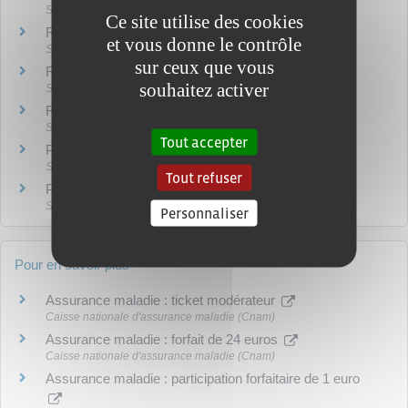
Social - Santé
Ce site utilise des cookies
Remboursement d'une consultation médicale
et vous donne le contrôle
Social - Santé
sur ceux que vous
Remboursement des médicaments
souhaitez activer
Social - Santé
Remboursement des frais de transport
Social - Santé
Tout accepter
Prise en charge d'une hospitalisation
Social - Santé
Tout refuser
Prise en charge à 100 % d'une femme enceinte
Social - Santé
Personnaliser
Pour en savoir plus
Assurance maladie : ticket modérateur
Caisse nationale d'assurance maladie (Cnam)
Assurance maladie : forfait de 24 euros
Caisse nationale d'assurance maladie (Cnam)
Assurance maladie : participation forfaitaire de 1 euro