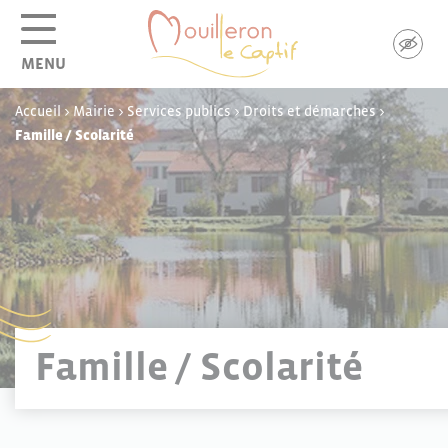
Panneau de gestion des cookies
MENU
Accueil
>
Mairie
>
Services publics
>
Droits et démarches
>
Famille / Scolarité
Famille / Scolarité