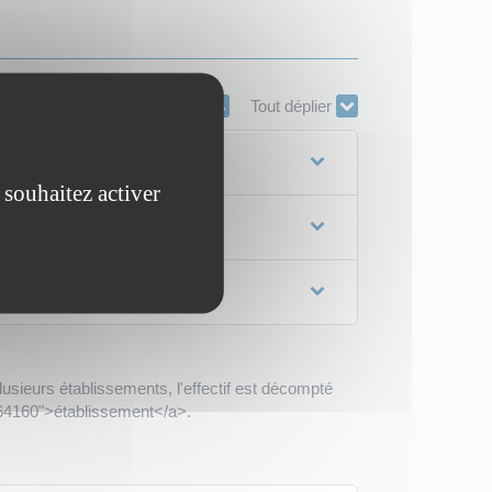
Tout replier
Tout déplier
 souhaitez activer
lusieurs établissements, l'effectif est décompté
=R64160">établissement</a>.