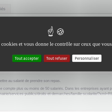
iés
urer doit-il être aménagé ?
es cookies et vous donne le contrôle sur ceux que vous
 en place de l'emplacement pour se restaurer ?
Tout accepter
Tout refuser
Personnaliser
ant de se restaurer ?
ttre au salarié de prendre son repas.
rise compte plus ou moins de 50 salariés. Dans les entreprises ayant p
r/mairie/services-publics/droits-et-demarches/famille-scolarite/?xml