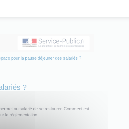
space pour la pause déjeuner des salariés ?
lariés ?
i permet au salarié de se restaurer. Comment est
sur la réglementation.