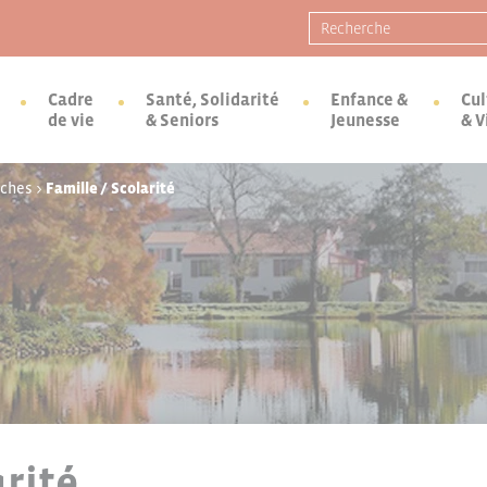
Recherche pour :
Cadre
Santé, Solidarité
Enfance &
Cul
de vie
& Seniors
Jeunesse
& V
rches
>
Famille / Scolarité
arité