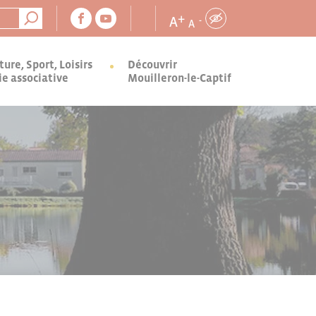
+
A
-
A
ture, Sport, Loisirs
Découvrir
ie associative
Mouilleron-le-Captif