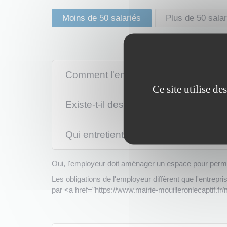
Moins de 50 salariés
Plus de 50 salar
Comment l'emplacement pour se resta
Ce site utilise d
Existe-t-il des dérogations à la mise
Qui entretient l'emplacement permett
Oui, l'employeur doit aménager un espace pour perme
Les obligations de l'employeur diffèrent que l'entrep
par <a href="https://www.mairie-mouilleronlecaptif.f