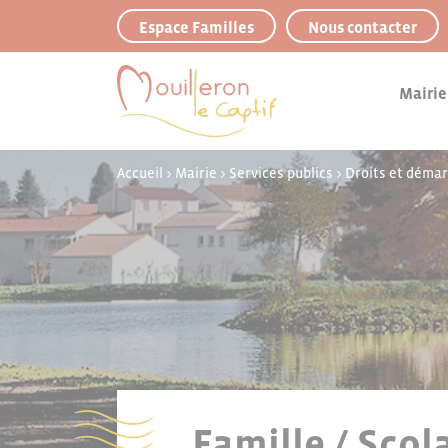
Panneau de gestion des cookies
Espace Familles
Nous contacter
Mairie
Accueil
>
Mairie
>
Services publics
>
Droits et déma
Famille / Scol