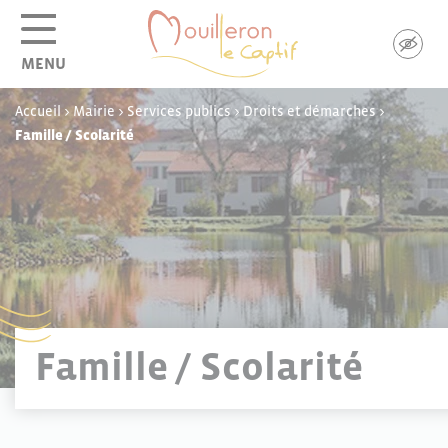
Panneau de gestion des cookies
MENU
Accueil
>
Mairie
>
Services publics
>
Droits et démarches
>
Famille / Scolarité
Famille / Scolarité